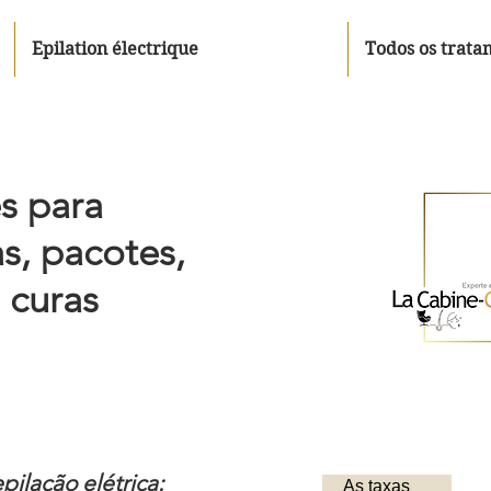
Epilation électrique
Todos os trata
s para
as, pacotes,
 curas
pilação elétrica:
As taxas