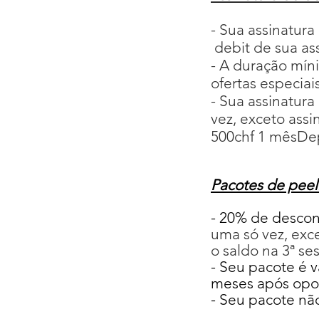
- Sua assinatura
debit de sua ass
- A duração mín
ofertas especiai
- Sua assinatura
vez, exceto ass
500chf
1 mês
De
Pacotes de peel
- 20% de descon
uma só vez, exc
o saldo na 3ª se
- Seu pacote
é v
meses após o
po
- Seu pacote nã