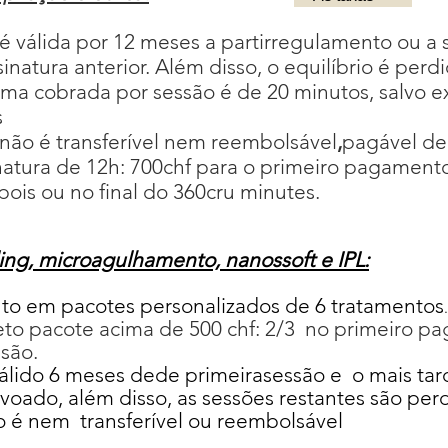
 é válida por 12 meses a partir
regulamento
ou a 
inatura anterior. Além disso, o equilíbrio é perd
ima cobrada por sessão é de 20 minutos, salvo 
s
 não é transferível nem reembolsável
,
pagável de
inatura de 12h: 700chf para o primeiro pagament
pois
ou no final do 360
cru
minutes.
ing, microagulhamento, nanossoft e IPL:
to em pacotes personalizados de 6 tratamentos
eto pacote acima de 500 chf
: 2/3
no primeiro pa
ssão.
álido 6
meses de
de primeira
sessão e
o mais tar
voado
, além disso, as sessões restantes são per
o é nem
transferível ou reembolsável