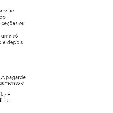
sessão
ido
exceções ou
 uma só
o e depois
A pagar
de
.
gamento e
dar 8
didas
.