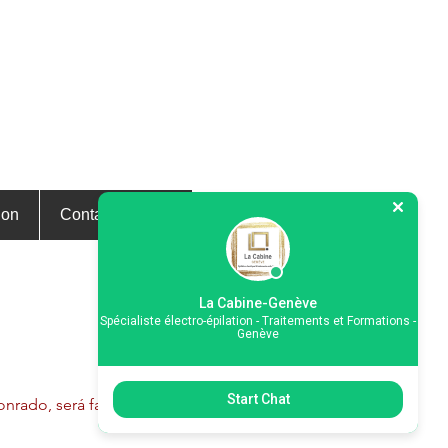
ion
Contactez-nous
La Cabine-Genève
Spécialiste électro-épilation - Traitements et Formations -
Genève
Start Chat
nrado, será faturado ou