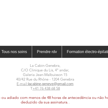
Tous nos soins
Prendre rdv
Formation électro-épilat
La Cabin-Genebra,
C/O Clinique du Lis, 4º andar,
Galeria Jean-Malbuisson 15
40/42 Rue du Rhône - 1204 Genebra
E-mail:
lacabine.geneve@gmail.com
T
+41 76 438 68 58
ou adiado com menos de 48 horas de antecedência ou não ho
deduzido da sua assinatura.
.