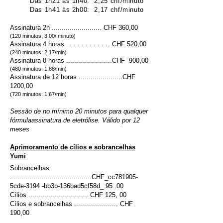
Das 1h21 às 1h40: 2,25 chf/minuto
Das 1h41 às 2h00: 2,17 chf/minuto
Assinatura 2h
......................... CHF 360,00
(120 minutos: 3.00/ minuto)
Assinatura 4 horas ...................... CHF 520,00
(240 minutos: 2,17/min)
Assinatura 8 horas .......................CHF 900,00
(480 minutos: 1,88/min)
Assinatura de 12 horas ......................CHF
1200,00
(720 minutos: 1,67/min)
Sessão de no mínimo 20 minutos para qualquer
fórmula
assinatura de eletrólise. Válido por 12
meses
Aprimoramento de cílios e sobrancelhas
Yumi
Sobrancelhas
.........................................CHF_cc781905-
5cde-3194 -bb3b-136bad5cf58d_ 95 .00
Cílios .............................. CHF 125, 00
Cílios e sobrancelhas ...................... CHF
190,00