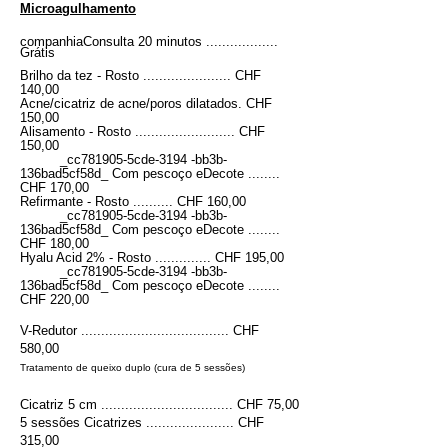
Microagulhamento
companhia
Consulta 20 minutos ..................
Grátis
Brilho da tez - Rosto ...................... CHF
140,00
Acne/cicatriz de acne/poros dilatados. CHF
150,00
Alisamento - Rosto ......................... CHF
150,00
_cc781905-5cde-3194 -bb3b-
136bad5cf58d_ Com pescoço e
Decote ........
CHF 170,00
Refirmante - Rosto .......... CHF 160,00
_cc781905-5cde-3194 -bb3b-
136bad5cf58d_ Com pescoço e
Decote ........
CHF 180,00
Hyalu Acid 2% - Rosto .............. CHF 195,00
_cc781905-5cde-3194 -bb3b-
136bad5cf58d_ Com pescoço e
Decote ........
CHF 220,00
V-Redutor ..............................
....... CHF
580,00
Tratamento de queixo duplo (cura de 5 sessões)
​Cicatriz 5 cm ................................. CHF 75,00
5 sessões Cicatrizes ...................... CHF
315,00