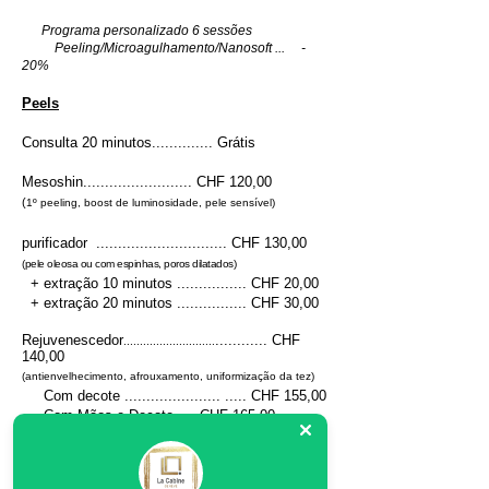
Programa personalizado 6 sessões
Peeling/Microagulhamento/Nanosoft ... -
20%
​Peels
Consulta 20 minutos.............. Grátis
Mesoshin
......................... CHF 120,00
(
1º peeling, boost de luminosidade, pele sensível)
purificador
.............................. CHF 130,00
(pele oleosa ou com espinhas, poros dilatados)
+ extração 10 minutos ................ CHF 20,00
+ extração 20 minutos ................ CHF 30,00
Rejuvenescedor
............ CHF
............................
140,00
(antienvelhecimento, afrouxamento, uniformização da tez)
Com decote ...................... ..... CHF 155,00
Com Mãos e Decote..... CHF 165,00
Manchas escuras - Radiance ..... CHF 185,00
Com decote e decote... CHF 215,00