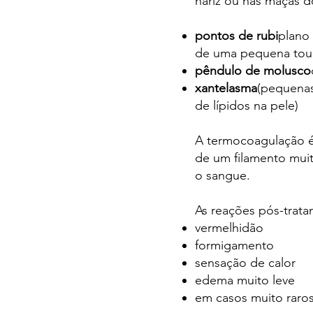
nariz ou nas maçãs 
pontos de rubi
plano
de uma pequena toup
pêndulo de molusco
xantelasma
(pequenas
de lípidos na pele)
A termocoagulação é
de um filamento muit
o sangue.
As reações pós-trat
vermelhidão
formigamento
sensação de calor
edema muito leve
em casos muito raros,