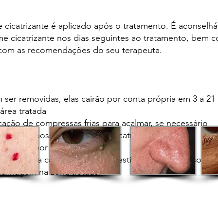
cicatrizante é aplicado após o tratamento. É aconselhá
e cicatrizante nos dias seguintes ao tratamento, bem 
 com as recomendações do seu terapeuta.
 ser removidas, elas cairão por conta própria em 3 a 21 
área tratada
icação de compressas frias para acalmar, se necessário
ao dia, se possível, um creme cicatrizante
 piscinas por 48 horas
ar FPS 50 a cada hora quando estiver exposto ao sol
uilhagem na zona tratada.