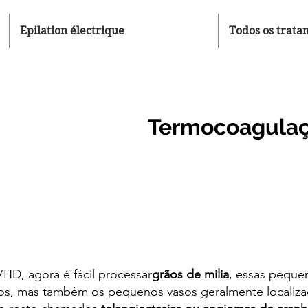
Epilation électrique
Todos os trata
Termocoagula
7HD, agora é fácil processar
grãos de milia
, essas peque
os, mas também os pequenos vasos geralmente localizad