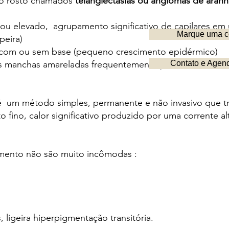
do rosto chamados
telangiectasias ou angiomas de aranh
 ou elevado, agrupamento significativo de capilares e
Marque uma c
eira)
com ou sem base (pequeno crescimento epidérmico)
 manchas amareladas frequentemente perto dos olhos 
Contato e Agen
 um método simples, permanente e não invasivo que tr
o fino, calor significativo produzido por uma corrente a
amento não são muito incômodas :
 ligeira hiperpigmentação transitória.