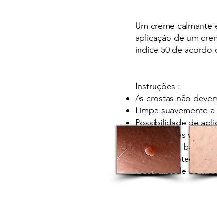
Um creme calmante e 
aplicação de um crem
índice 50 de acordo
Instruções :
As crostas não devem
Limpe suavemente a 
Possibilidade de apl
Aplicar várias vezes 
Evite sauna, banho e
Aplique proteção sol
Possibilidade de maq