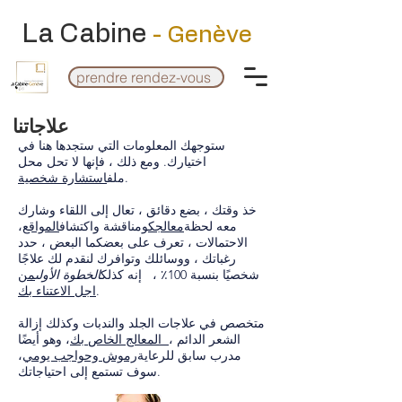
La Cabine
- Genève
prendre rendez-vous
علاجاتنا
ستوجهك المعلومات التي ستجدها هنا في
اختيارك. ومع ذلك ، فإنها لا تحل محل
.
ملف
استشارة شخصية
خذ وقتك ، بضع دقائق ، تعال إلى اللقاء وشارك
معه لحظة
معالجك
ومناقشة واكتشاف
المواقع
،
الاحتمالات ، تعرف على بعضكما البعض ، حدد
رغباتك ، ووسائلك وتوافرك لنقدم لك علاجًا
شخصيًا بنسبة 100٪ ، إنه كذلك
الخطوة الأولى
من
.
اجل الاعتناء بك
متخصص في علاجات الجلد والندبات وكذلك إزالة
الشعر الدائم ،
المعالج الخاص بك
، وهو أيضًا
مدرب سابق للرعاية
رموش وحواجب يومي
،
سوف تستمع إلى احتياجاتك.