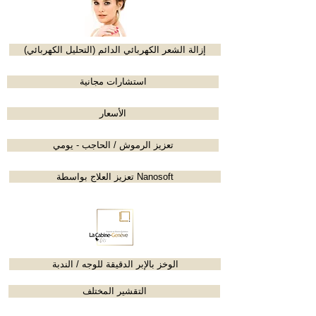
إزالة الشعر الكهربائي الدائم (التحليل الكهربائي)
استشارات مجانية
الأسعار
تعزيز الرموش / الحاجب - يومي
تعزيز العلاج بواسطة Nanosoft
الوخز بالإبر الدقيقة للوجه / الندبة
التقشير المختلف