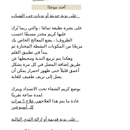
أحدد موعدًا
على ندبة حديثة أو ندبات حب الشباب:
على بشرة نظيفة تمامًا ، والتي ربما تُرك
عليها كريم مخدر مسبقًا (حسب
الظروف) ، يضع المعالج الخاص بك
مزيجًا من المكونات النشطة المختارة ثم
يبدأ في تطبيق القلم.
وهكذا يتم تربيع الندبة ومحيطها عن
طريق إضافة المصل في كل مرة بشكل
أعمق قليلاً حتى ظهور احمرار يمكن أن
يصل إلى نزيف طفيف للغاية.
يوضع كريم الشفاء تحت الانسداد ويترك
لمدة ساعة تقريبًا.
عادة ما يتم هذا العلاج
في علاج 5 مرات
كل أسبوعين
على ندبة قديمة أو إزالة الثدي التالية: