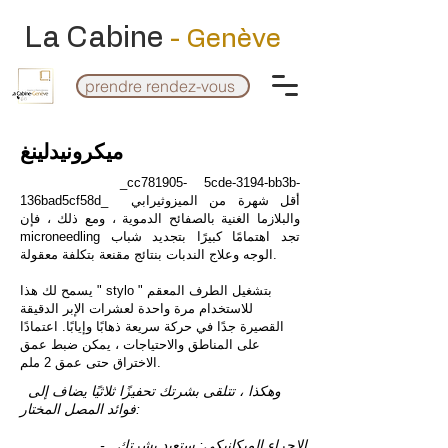
La Cabine
- Genève
prendre rendez-vous
ميكرونيدلينغ
_cc781905- 5cde-3194-bb3b-
136bad5cf58d_ أقل شهرة من الميزوثيرابي
والبلازما الغنية بالصفائح الدموية ، ومع ذلك ، فإن
microneedling تجد اهتمامًا كبيرًا بتجديد شباب
الوجه وعلاج الندبات بنتائج مقنعة بتكلفة معقولة.
يسمح لك هذا " stylo " بتشغيل الطرف المعقم
للاستخدام مرة واحدة لعشرات الإبر الدقيقة
القصيرة جدًا في حركة سريعة ذهابًا وإيابًا. اعتمادًا
على المناطق والاحتياجات ، يمكن ضبط عمق
الاختراق حتى عمق 2 ملم.
وهكذا ، تتلقى بشرتك تحفيزًا ثلاثيًا يضاف إلى
فوائد المصل المختار:
- الإجراء الميكانيكي: ستعيد بشرتك