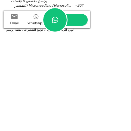
برنامج مخصص 6 جلسات
التقشير / Microneedling / Nanosoft .. - 20٪
التخثير الحراري
Email
WhatsApp
Google
Instagram
حبوب الميليا ، Xanthelasma ، المليساء معلقة
أولوم
الورم الوعائي العنكبوتي ، توسع الشعيرات ، نقطة روبيس
استشارة ................................ مجانية
3 دقائق أولى ...................... 15.00 فرنك
سويسري
لكل 3 دقائق. التالي ... 9.00 فرنك سويسري
​ علاج الندبات وتصوير الجلد الترميمي
استشارة (20 دقيقة) ............... مجاناً
​ ندبة إبرة دقيقة 5 سم .......... 75.00 فرنك
سويسري
5 جلسات ندوب ............................ 315.00 فرنك
سويسري
​ وشم طبي ..................... حسب التقدير
(
الندوب ، إعادة بناء الحلمة الثديية ثلاثية الأبعاد)
سيتم فرض رسوم على أي موعد يتم إلغاؤه أو تأجيله قبل أقل من 48
ساعة أو عدم الوفاء به
.