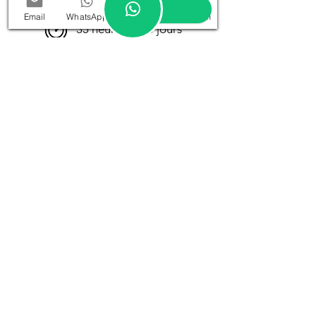
Email
WhatsApp
Google
Instagram
35 heures sur 5 jours
Selon vos disponibilités
Découvrez la formation
La Cabin-Genebra,
C/O Clinique du Lis, 4º andar,
Galeria Jean-Malbuisson 15
40/42 Rue du Rhône - 1204 Genebra
E-mail:
lacabine.geneve@gmail.com
T
+41 76 438 68 58
Qualquer compromisso cancelado ou
adiado com menos de 48 horas de
antecedência ou não honrado, será