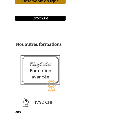
Réservable en ligne
Brochure
Nos autres formations
Certification
Formation
Bouton
avancée
1'790 CHF