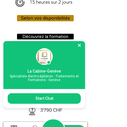
15 heures sur 2
jours
Selon vos disponibilités
Découvrez la formation
La Cabine-Genève
Certification
Spécialiste électro-épilation - Traitements et
Formations - Genève
Formation
Bouton
Expertise
Start Chat
3'790 CHF