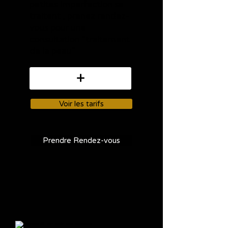
petites imperfection se
traitent , prenez rendez-
vous pour une
consultation "traitement
de la peau"
+
Voir les tarifs
Prendre Rendez-vous