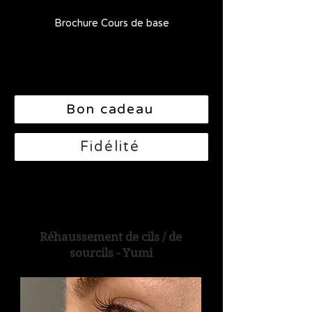
Brochure Cours de base
Bon cadeau
Fidélité
Réhaussement de cils / de
sourcils - Yumi