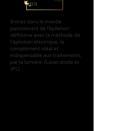
Entrez dans le monde
passionnant de l’épilation
définitive avec la méthode de
l'épilation électrique, le
complément idéal et
indispensable aux traitements
par la lumière. (Laser,diode et
IPL)
“Un métier captivant qui mêle
stratégie et minutie,
qui apporte une relation unique
avec votre cliente.”
Préparez vous à changer la vie
de vos client(e)s!
Unique en Suisse Romande,