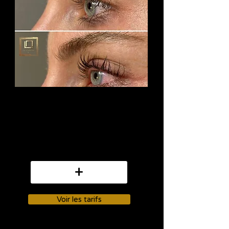
Sublimez votre regard
sans tatouage et sans
faux-cils pour plusieurs
semaines grâce à
YumiLashes et Brows...
+
Voir les tarifs