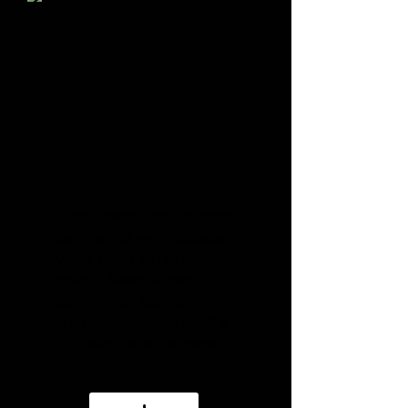
Cette méthode délicate
permet de venir booster
votre peau et les fines
rides - Avec ou sans
peeling, en cure de 4
traitements tous les 7 à
10 jours! on aime sans
modération...