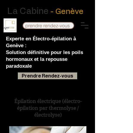
La Cabine
- Genève
prendre rendez-vous
Experte en Électro-épilation à
Genève :
Solution définitive pour les poils
hormonaux et la repousse
paradoxale
Prendre Rendez-vous
Épilation électrique (électro-
épilation par thermolyse /
électrolyse)