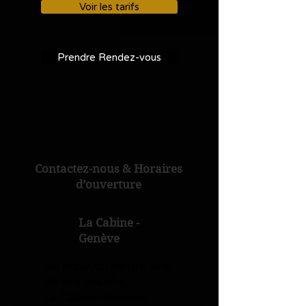
Voir les tarifs
Prendre Rendez-vous
Contactez-nous & Horaires
d’ouverture
La Cabine -
Genève
Au cœur du centre ville
de rive Gauche,
La Cabine-Genève,