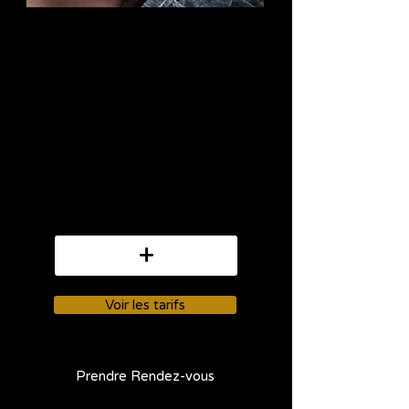
Coup d’éclat,
Ridules,Éclat du teint,
Traitement préventif
anti-âge... le peeling
permet de traiter
plusieurs
problématiques. Il est
souvent associé au
microneedling pour un
traitement global.
+
Voir les tarifs
Prendre Rendez-vous