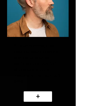
Être un homme, c'est
celui qui saura prendre
soin de lui pour se
sentir encore plus fort
et prendre encore
mieux soin de ceux qu'il
aime...
+