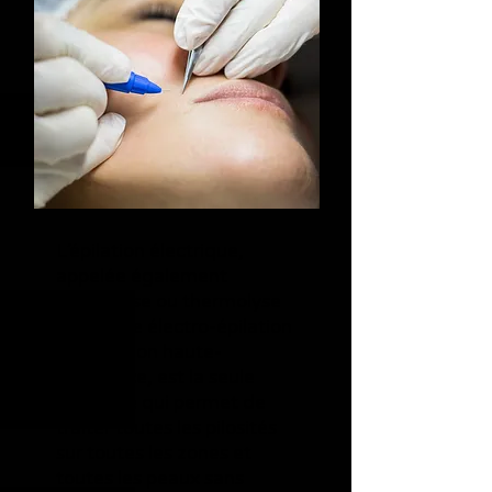
L’épilation électrique,
appelée également
électrolyse ou thermolyse
ou encore électro-épilation
ou épilation haute-
fréquence, est la seule
méthode qui permet de
traiter toutes les pilosités
sur toutes les zones et
toutes les peaux sans