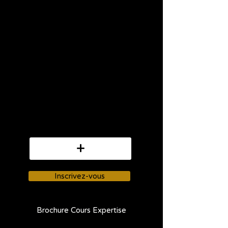
formez vous avec une Sensei
de l’épilation électrique.
Nos formations complètes
vous permettront de
développer une expertise
approfondie grâce à un
programme complet alliant
théorie, pratique sur peau
synthétique et séances sur
modèles réels pour assimiler le
geste parfait !
+
Inscrivez-vous
Brochure Cours Expertise