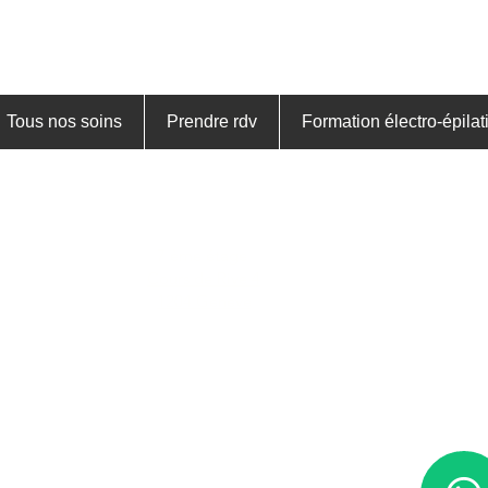
Tous nos soins
Prendre rdv
Formation électro-épilat
Nouvelle adresse depuis le
22 avril 2025
La Cabine-Genève,
7 ème étage
Cours de Rive 4
1204 Genève
Email:
T +41 76 438 68 58
l
acabine.geneve@gmail.com
/
contact@electrolyseacademysolutions.com
/
T +41 76 498 68 58​
Consultation obligatoire pour toute nouvelle cliente.
 annulé ou reporté moins de 48h à l’avance ou non-honoré est f
roit de refuser la prestation en cas de retard trop important mai