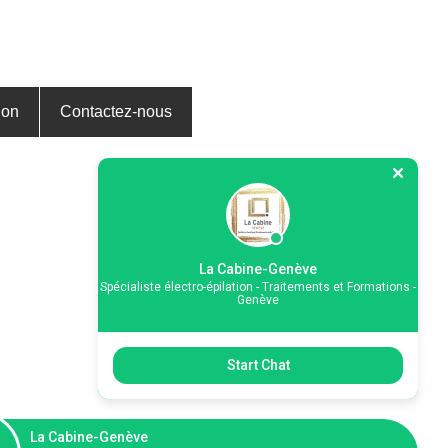
ion
Contactez-nous
La Cabine-Genève
Spécialiste électro-épilation - Traitements et Formations -
Genève
Start Chat
acturé.
s elle reste elle due.
La Cabine-Genève