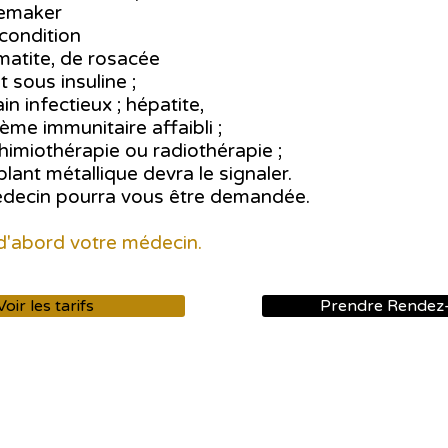
cemaker
condition
matite, de rosacée
 sous insuline ;
n infectieux ; hépatite,
me immunitaire affaibli ;
himiothérapie ou radiothérapie ;
ant métallique devra le signaler.
édecin pourra vous être demandée.
d'abord votre médecin.
Voir les tarifs
Prendre Rendez