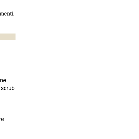
amenti
ene
o scrub
re