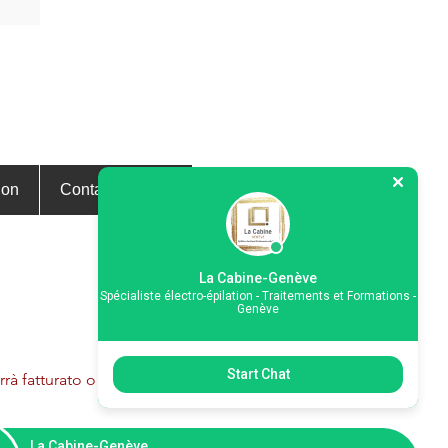
ion
Contactez-nous
La Cabine-Genève
Spécialiste électro-épilation - Traitements et Formations -
Genève
Start Chat
à fatturato o detratto dal
rimane dovuto.
La Cabine-Genève