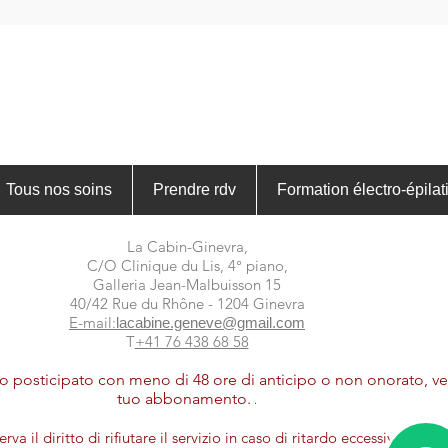
Tous nos soins
Prendre rdv
Formation électro-épilat
La Cabin-Ginevra,
C/O Clinique du Lis, 4° piano,
Galleria Jean-Malbuisson 15
40/42 Rue du Rhône - 1204 Ginevra
E-mail:
lacabine.geneve@gmail.com
T
+41 76 438 68 58
 posticipato con meno di 48 ore di anticipo o non onorato, verr
tuo abbonamento.
.
va il diritto di rifiutare il servizio in caso di ritardo eccessivo ma 