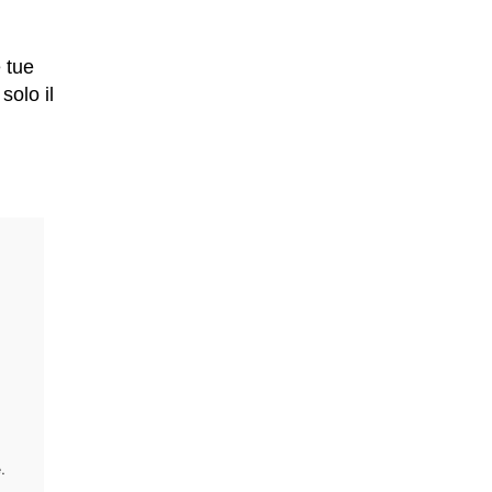
 tue
olo il
.