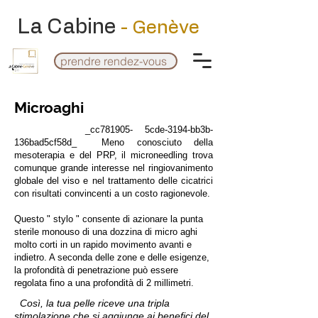
La Cabine
- Genève
prendre rendez-vous
Microaghi
_cc781905- 5cde-3194-bb3b-
136bad5cf58d_ Meno conosciuto della
mesoterapia e del PRP, il microneedling trova
comunque grande interesse nel ringiovanimento
globale del viso e nel trattamento delle cicatrici
con risultati convincenti a un costo ragionevole.
Questo " stylo " consente di azionare la punta
sterile monouso di una dozzina di micro aghi
molto corti in un rapido movimento avanti e
indietro. A seconda delle zone e delle esigenze,
la profondità di penetrazione può essere
regolata fino a una profondità di 2 millimetri.
Così, la tua pelle riceve una tripla
stimolazione che si aggiunge ai benefici del