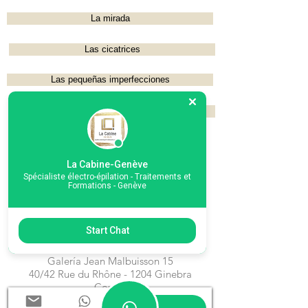
La mirada
Las cicatrices
Las pequeñas imperfecciones
Tarifas
La Cabine-Genève
Spécialiste électro-épilation - Traitements et
Formations - Genève
Start Chat
La Cabin-Ginebra,
C/O Clinique du Lis, 4° piso,
Galería Jean Malbuisson 15
40/42 Rue du Rhône - 1204 Ginebra
Correo
electrónico:
lacabine.geneve@gmail.com