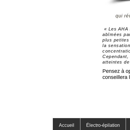
qui ré
​ « Les AHA
abîmées par
plus petites
la sensatio
concentratio
Cependant, 
atteintes d
Pensez à op
conseillera 
Accueil
Électro-épilation