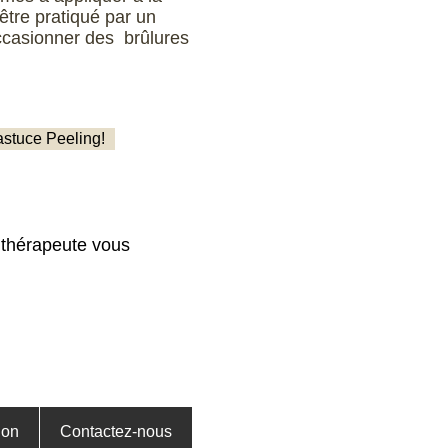
être pratiqué par un
occasionner des brûlures
astuce Peeling!
 thérapeute vous
ion
Contactez-nous