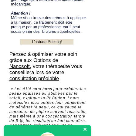
mécanique.
Attention !
Même si on trouve des crèmes à appliquer
à la maison, ce traitement doit être
pratiqué par un professionnel car il peut
occasionner des brûlures superficielles.
L'astuce Peeling!
Pensez à optimiser votre soin
grâce aux Options de
Nanosoft,
votre thérapeute vous
conseillera lors de votre
consultation préalable
​ « Les AHA sont bons pour exfolier les
peaux épaisses ou abîmées par le
soleil, explique la Pr Briden. Leurs
molécules plus petites leur permettent
de pénétrer la peau, ce qui cause la
sensation de piqûre souvent ressentie,
mais même à une concentration faible
de 5 %, les résultats se font connaître.
Cependant, prévient-elle, ils ne
conviennent pas aux peaux atteintes
de rosacée. »