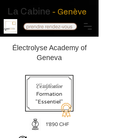
La Cabine
- Genève
prendre rendez-vous
Électrolyse Academy of
Geneva
Certification
Formation
"Essentiel"
1'890 CHF