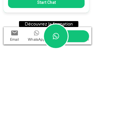
Start Chat
Selon vos disponibilités
Découvrez la formation
Email
WhatsApp
Google
Instagram
Certification
Formation
Découverte
190 CHF
1 heure 30​
Réservable en ligne