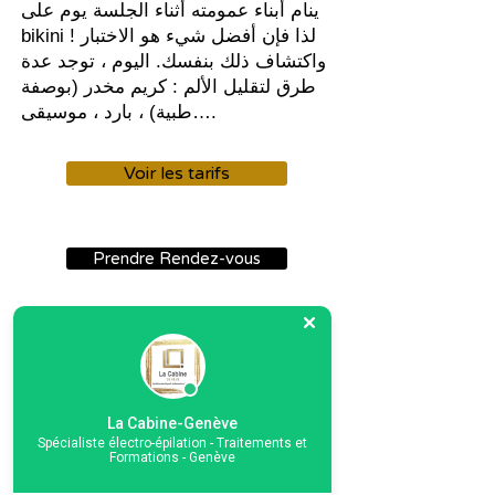
ينام أبناء عمومته أثناء الجلسة يوم على
bikini ! لذا فإن أفضل شيء هو الاختبار
واكتشاف ذلك بنفسك. اليوم ، توجد عدة
طرق لتقليل الألم : كريم مخدر (بوصفة
طبية) ، بارد ، موسيقى….
Voir les tarifs
Prendre Rendez-vous
لا كابين جنيف ،
C / O Clinique du Lis، 4th floor،
La Cabine-Genève
معرض جان مالبويسون 15
Spécialiste électro-épilation - Traitements et
Formations - Genève
40/42 شارع رون - 1204 جنيف
بريد إلكتروني:
lacabine.geneve@gmail.com