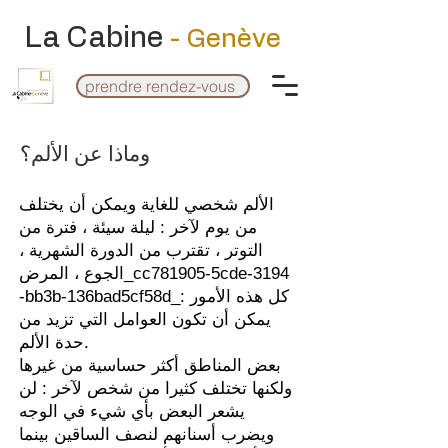
La Cabine
- Genève
prendre rendez-vous
وماذا عن الألم؟
الألم شخصي للغاية ويمكن أن يختلف
من يوم لآخر : ليلة سيئة ، فترة من
التوتر ، تقترب من الدورة الشهرية ،
الجوع ، المرض_cc781905-5cde-3194
-bb3b-136bad5cf58d_: كل هذه الأمور
يمكن أن تكون العوامل التي تزيد من
حدة الألم.
بعض المناطق أكثر حساسية من غيرها
ولكنها تختلف كثيرا من شخص لآخر : لن
يشعر البعض بأي شيء في الوجه
ويضرب أسنانهم لنصف الساقين بينما